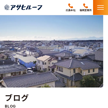
メ
広島本社
福岡営業所
ニ
ュ
ー
ブログ