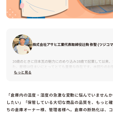
株式会社アサヒ工業
代表取締役
辻駒 弥聖 (ツジコマ
20歳のときに日本瓦の魅力にのめり込み28歳で起業して以来
た。屋根は住まいにとってとても重要な存在です。水回りのお
に、屋根の雨漏りもすぐに解決したいですよね。
もっと見る
次の雨までになんとかしたい、そんな時に少しでも早く駆けつ
だけでもさせていただきたい。少しでも安心していただきたい
んを目指しています。
「倉庫内の温度・湿度の急激な変動に悩んでいませんか
したい」「保管している大切な商品の品質を、もっと確
近年災害が多く屋根が破損する状況が多くなっております。忙
な時こそまちの屋根屋さんが大切だと思います。もちろんエリ
ちの倉庫オーナー様、管理者様へ。倉庫の断熱化は、コ