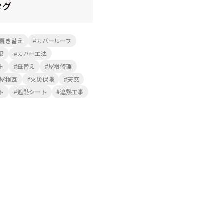
タグ
葺き替え
カバールーフ
根
カバー工法
ト
葺替え
屋根修理
屋根瓦
火災保険
天窓
ト
遮熱シート
遮熱工事