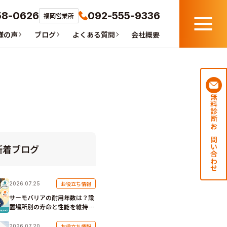
58-0626
092-555-9336
福岡営業所
メ
様の声
ブログ
よくある質問
会社概要
ニ
ュ
ー
無料診断・お問い合わせ
新着ブログ
お役立ち情報
2026.07.25
サーモバリアの耐用年数は？設
置場所別の寿命と性能を維持す
るコツ
お役立ち情報
2026.07.20