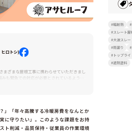
輻射熱
スレート屋
大波スレー
雨漏り
facebook
 ヒロトシ)
トップライ
は
遮熱塗料
こ
、さまざまな屋根工事に携わらせていただきまし
ち
悩みも緊急での対応が必要とされているよう
ら
けたい。修理することができなくても応急処置
。そんな思いで地域に根づいたまちの屋根屋さ
？」「年々高騰する冷暖房費をなんとか
実に守りたい」。このような課題をお持
しいときは悪徳な施工被害も多発します。そん
ア外の困った方も可能な限り駆け付けますので
スト削減・品質保持・従業員の作業環境