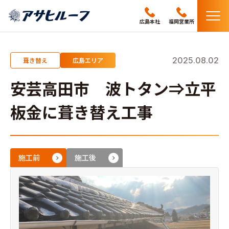
メ
広島本社
福岡営業所
ニ
ュ
ー
2025.08.02
葺き替え
広島エリア
安芸高田市 波トタン⇒立平
板金に葺き替え工事
施工前
施工後