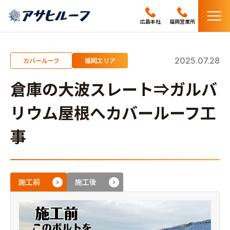
メ
広島本社
福岡営業所
ニ
ュ
ー
2025.07.28
カバールーフ
福岡エリア
倉庫の大波スレート⇒ガルバ
リウム屋根へカバールーフ工
事
施工前
施工後