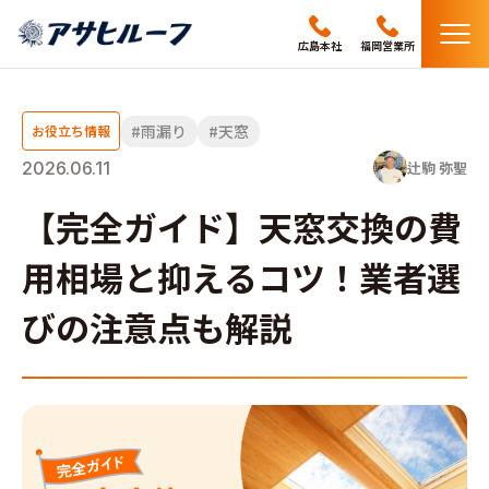
メ
広島本社
福岡営業所
ニ
ュ
ー
雨漏り
天窓
お役立ち情報
2026.06.11
辻駒 弥聖
【完全ガイド】天窓交換の費
用相場と抑えるコツ！業者選
びの注意点も解説