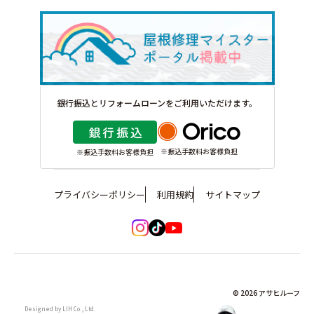
銀行振込とリフォームローンをご利用いただけます。
※振込手数料お客様負担
※振込手数料お客様負担
プライバシーポリシー
利用規約
サイトマップ
イ
tiktok
youtube
ン
は
は
ス
こ
こ
タ
ち
ち
グ
ら
© 2026 アサヒルーフ
ら
ラ
Designed by LIH Co., Ltd.