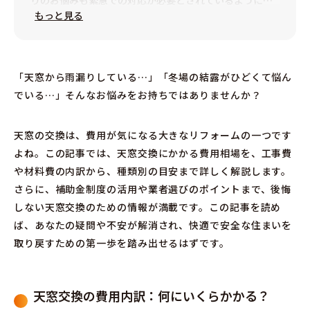
りのお悩みも緊急での対応が必要とされているように、
屋根の雨漏りもすぐに解決したいですよね。
もっと見る
次の雨までになんとかしたい、そんな時に少しでも早く
駆けつけたい。修理することができなくても応急処置だ
けでもさせていただきたい。少しでも安心していただき
「天窓から雨漏りしている…」「冬場の結露がひどくて悩ん
たい。そんな思いで地域に根づいたまちの屋根屋さんを
でいる…」そんなお悩みをお持ちではありませんか？
目指しています。
近年災害が多く屋根が破損する状況が多くなっておりま
天窓の交換は、費用が気になる大きなリフォームの一つです
す。忙しいときは悪徳な施工被害も多発します。そんな
よね。この記事では、天窓交換にかかる費用相場を、工事費
時こそまちの屋根屋さんが大切だと思います。もちろん
や材料費の内訳から、種類別の目安まで詳しく解説します。
エリア外の困った方も可能な限り駆け付けますのでお気
さらに、補助金制度の活用や業者選びのポイントまで、後悔
軽にご相談ください。
しない天窓交換のための情報が満載です。この記事を読め
ば、あなたの疑問や不安が解消され、快適で安全な住まいを
取り戻すための第一歩を踏み出せるはずです。
天窓交換の費用内訳：何にいくらかかる？