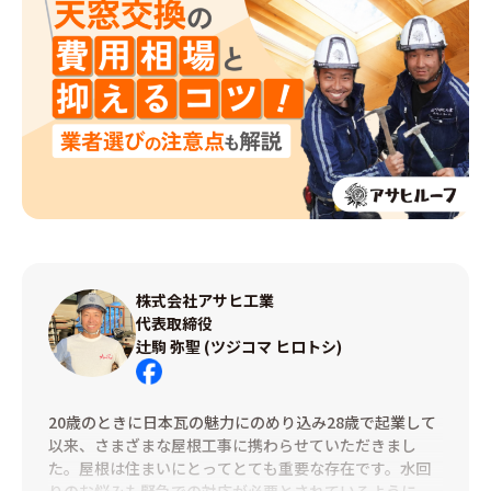
株式会社アサヒ工業
代表取締役
辻駒 弥聖 (ツジコマ ヒロトシ)
facebook
は
20歳のときに日本瓦の魅力にのめり込み28歳で起業して
こ
以来、さまざまな屋根工事に携わらせていただきまし
ち
た。屋根は住まいにとってとても重要な存在です。水回
ら